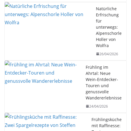
Natürliche
Erfrischung
für
unterwegs:
Alpenschorle
Holler von
Wolfra
26/04/2026
Frühling im
Ahrtal: Neue
Wein-Entdecker-
Touren und
genussvolle
Wandererlebnisse
24/04/2026
Frühlingsküche
mit Raffinesse: