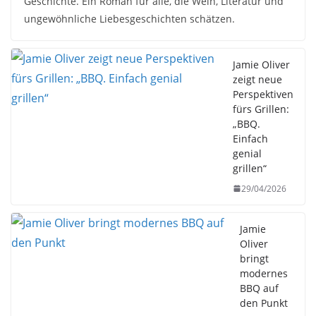
Geschichte. Ein Roman für alle, die Wein, Literatur und
ungewöhnliche Liebesgeschichten schätzen.
Jamie Oliver
zeigt neue
Perspektiven
fürs Grillen:
„BBQ.
Einfach
genial
grillen“
29/04/2026
Jamie
Oliver
bringt
modernes
BBQ auf
den Punkt