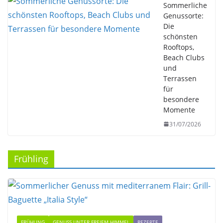
Sommerliche
Genussorte:
Die
schönsten
Rooftops,
Beach Clubs
und
Terrassen
für
besondere
Momente
31/07/2026
Frühling
FRÜHLING
GENUSS UNTER FREIEM HIMMEL
REZEPTE