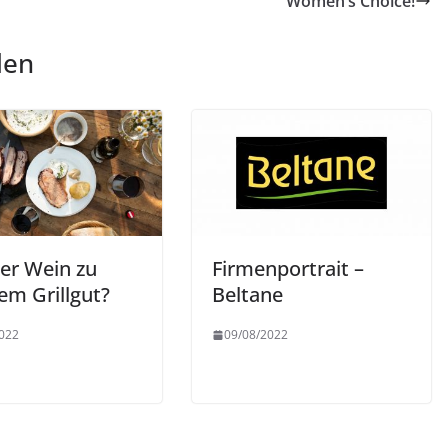
Women’s Choice!
len
er Wein zu
Firmenportrait –
em Grillgut?
Beltane
022
09/08/2022