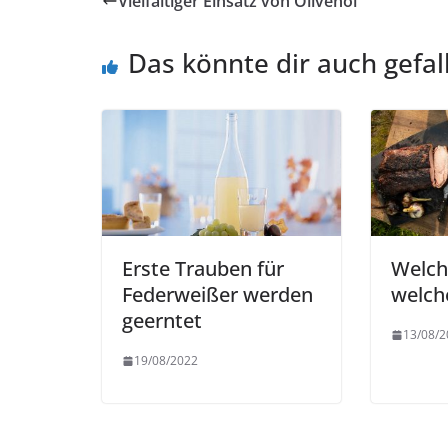
Vielfältiger Einsatz von Olivenöl
Das könnte dir auch gefal
Erste Trauben für
Welch
Federweißer werden
welch
geerntet
13/08/2
19/08/2022