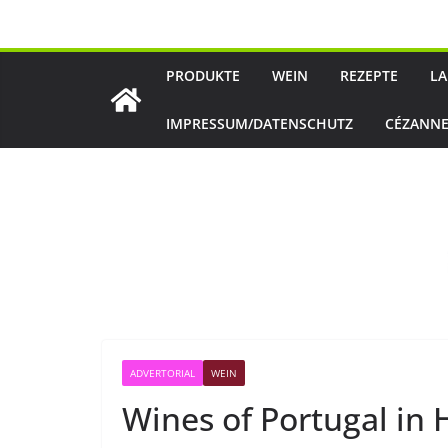
Zum
Inhalt
springen
PRODUKTE
WEIN
REZEPTE
LA
IMPRESSUM/DATENSCHUTZ
CÉZANNE
ADVERTORIAL
WEIN
Wines of Portugal in