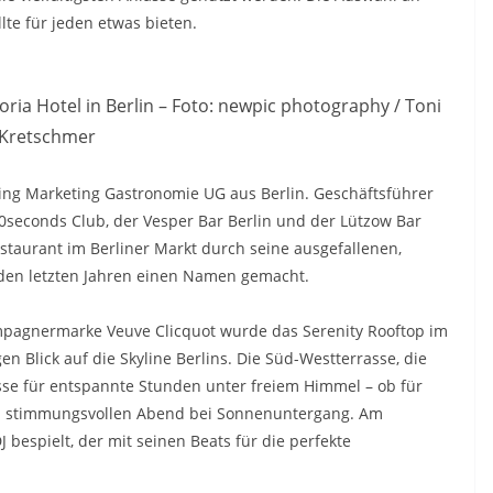
te für jeden etwas bieten.
ria Hotel in Berlin – Foto: newpic photography / Toni
Kretschmer
lting Marketing Gastronomie UG aus Berlin. Geschäftsführer
40seconds Club, der Vesper Bar Berlin und der Lützow Bar
staurant im Berliner Markt durch seine ausgefallenen,
 den letzten Jahren einen Namen gemacht.
agnermarke Veuve Clicquot wurde das Serenity Rooftop im
gen Blick auf die Skyline Berlins. Die Süd-Westterrasse, die
lisse für entspannte Stunden unter freiem Himmel – ob für
n stimmungsvollen Abend bei Sonnenuntergang. Am
espielt, der mit seinen Beats für die perfekte