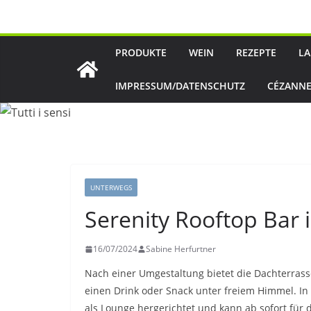
Zum
Inhalt
springen
PRODUKTE
WEIN
REZEPTE
LA
IMPRESSUM/DATENSCHUTZ
CÉZANNE
UNTERWEGS
Serenity Rooftop Bar i
16/07/2024
Sabine Herfurtner
Nach einer Umgestaltung bietet die Dachterrass
einen Drink oder Snack unter freiem Himmel. In
als Lounge hergerichtet und kann ab sofort für 