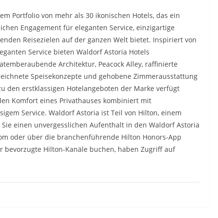
em Portfolio von mehr als 30 ikonischen Hotels, das ein
chen Engagement für eleganten Service, einzigartige
enden Reisezielen auf der ganzen Welt bietet. Inspiriert von
eganten Service bieten Waldorf Astoria Hotels
temberaubende Architektur, Peacock Alley, raffinierte
zeichnete Speisekonzepte und gehobene Zimmerausstattung
 zu den erstklassigen Hotelangeboten der Marke verfügt
 den Komfort eines Privathauses kombiniert mit
gem Service. Waldorf Astoria ist Teil von Hilton, einem
ie einen unvergesslichen Aufenthalt in den Waldorf Astoria
.com oder über die branchenführende Hilton Honors-App
er bevorzugte Hilton-Kanäle buchen, haben Zugriff auf