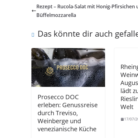
Rezept – Rucola-Salat mit Honig-Pfirsichen
Büffelmozzarella
Das könnte dir auch gefall
Rhein
Weinw
Augus
lädt z
Prosecco DOC
Riesli
erleben: Genussreise
Welt
durch Treviso,
17/07/2
Weinberge und
venezianische Küche