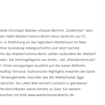
hitekt Christoph Mäckler erbaute Berliner „Zoofenster“ über
as Hotel Waldorf Astoria Berlin seine Gäste bis zur 31.
 aus, in Anlehnung an das legendäre Mutterhaus im New
 ihrer Gründung Hotelgeschichte und setzt höchste
ghts des Waldorf Astoria Berlin zählen außerdem der Waldorf
ten. Die Höchstgelegene von ihnen – die „Präsidentensuite“,
 Einen einzigartigen Ausblick auf die Kaiser-Wilhelm-
ooftop Terrasse. Kulinarische Highlights erwarten die Gäste
Deckengemälde: Klassiker wie der Waldorfsalat, Eggs
Gerichte. Die LANG BAR serviert Cocktails in gehobener
ersönlichkeiten waren bereits zu Gast. Für weitere
esuchen Sie bitte www.waldorfastoriaberlin.de.