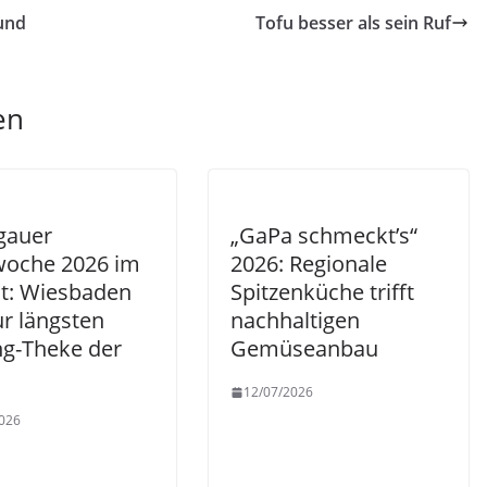
 und
Tofu besser als sein Ruf
en
gauer
„GaPa schmeckt’s“
oche 2026 im
2026: Regionale
t: Wiesbaden
Spitzenküche trifft
ur längsten
nachhaltigen
ng-Theke der
Gemüseanbau
12/07/2026
026