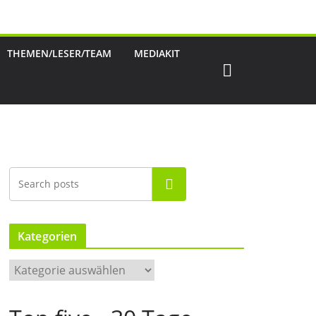
THEMEN/LESER/TEAM
MEDIAKIT
Suchen
Kategorien
K
a
t