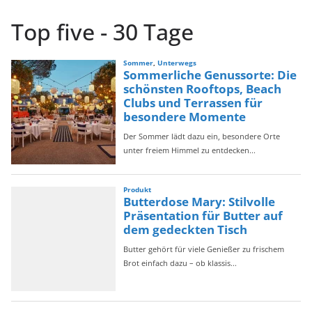
t
Top five - 30 Tage
e
g
o
r
i
e
n