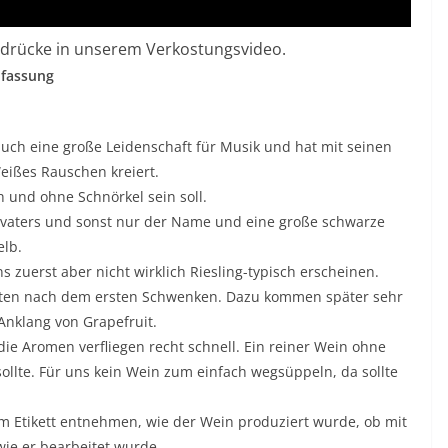
indrücke in unserem Verkostungsvideo.
nfassung
auch eine große Leidenschaft für Musik und hat mit seinen
eißes Rauschen kreiert.
 und ohne Schnörkel sein soll.
Vorvaters und sonst nur der Name und eine große schwarze
elb.
s zuerst aber nicht wirklich Riesling-typisch erscheinen.
oten nach dem ersten Schwenken. Dazu kommen später sehr
 Anklang von Grapefruit.
ie Aromen verfliegen recht schnell. Ein reiner Wein ohne
 sollte. Für uns kein Wein zum einfach wegsüppeln, da sollte
m Etikett entnehmen, wie der Wein produziert wurde, ob mit
ie er bearbeitet wurde.