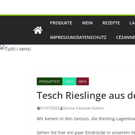
Zum
Inhalt
springen
PRODUKTE
WEIN
REZEPTE
LA
IMPRESSUM/DATENSCHUTZ
CÉZANNE
PRODUKTTEST
VIDEO
WEIN
Tesch Rieslinge aus d
01/07/2020
Denise Cézanne-Güttich
Wir kamen in den Genuss, die Riesling-Lagenbox
Sehen Sie hier ein paar Eindrücke in unserem V