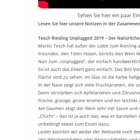
Sehen Sie hier ein paar E
Lesen Sie hier unsere Notizen in der Zusamme
Tesch Riesling Unplugged 2019 – Der Natürliche
Martin Tesch hat außer der Liebe zum Riesling 
Freunden, den Toten Hosen, bereits den Wein W
Nun zum „Unplugged“, der einfach handwerklich
So ist auch das Etikett ganz einfach: Das Bild 
Fläche sind zu sehen. Im Glas ist die Farbe hellg
In der Nase zeigt sich viele Fruchtaromen, die un
Dann verstärken sich Apfelaromen und Zitrusn
frische, grasige, grüne Aromen und ein leichter
Am Gaumen zeigt der Wein sehr viel Säure und d
„Chichi“ – das ist ja auch das, was er darstellen
unbedingt etwas zum Essen dazu.
Leider konnten wir weder der Webseite noch de
den Weinbergshefen oder Reinzuchthefen und w