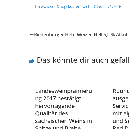
Im Zwiesel-Shop kosten sechs Gläser 71,70 €
Riedenburger Hefe-Weizen Hell 5,2 % Alkoh
Das könnte dir auch gefal
Landesweinprämieru
Round
ng 2017 bestätigt
ausge
hervorragende
Servi
Qualität des
mit e
sächsischen Weins in
und S
Spitze und Breite
Red D