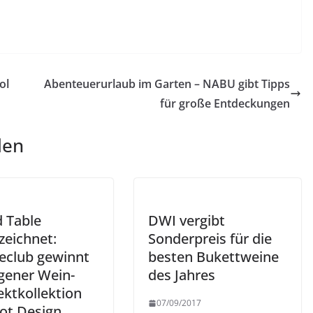
ol
Abenteuerurlaub im Garten – NABU gibt Tipps
für große Entdeckungen
len
 Table
DWI vergibt
zeichnet:
Sonderpreis für die
ceclub gewinnt
besten Bukettweine
igener Wein-
des Jahres
ektkollektion
07/09/2017
ot Design