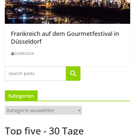
Frankreich auf dem Gourmetfestival in
Düsseldorf
03/08/2024
Suchen
Kategorien
K
a
t
Top five - 30 Tage
e