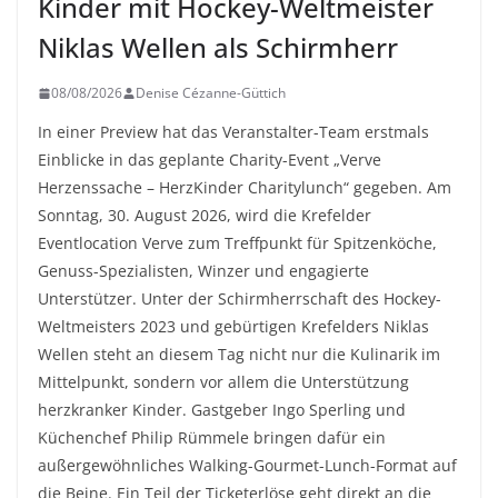
Kinder mit Hockey-Weltmeister
Niklas Wellen als Schirmherr
08/08/2026
Denise Cézanne-Güttich
In einer Preview hat das Veranstalter-Team erstmals
Einblicke in das geplante Charity-Event „Verve
Herzenssache – HerzKinder Charitylunch“ gegeben. Am
Sonntag, 30. August 2026, wird die Krefelder
Eventlocation Verve zum Treffpunkt für Spitzenköche,
Genuss-Spezialisten, Winzer und engagierte
Unterstützer. Unter der Schirmherrschaft des Hockey-
Weltmeisters 2023 und gebürtigen Krefelders Niklas
Wellen steht an diesem Tag nicht nur die Kulinarik im
Mittelpunkt, sondern vor allem die Unterstützung
herzkranker Kinder. Gastgeber Ingo Sperling und
Küchenchef Philip Rümmele bringen dafür ein
außergewöhnliches Walking-Gourmet-Lunch-Format auf
die Beine. Ein Teil der Ticketerlöse geht direkt an die