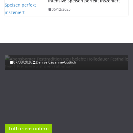
Intensive Speisen perfekt inszeniert
06/12/2025
HERBST
UNTERWEGS
Abensberger Festtradition neu belebt: Holledauer
Festhalle feiert Premiere auf dem Gillamoos
07/08/2026
Denise Cézanne-Güttich
Tutti i sensi intern