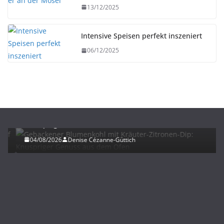
13/12/2025
Intensive Speisen perfekt inszeniert
06/12/2025
HERBST
REZEPTE
Gebackener Blumenkohl mit Kräuter-Zitronen-Dip:
Knuspriger Genuss aus dem Ofen
04/08/2026
Denise Cézanne-Güttich