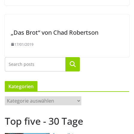
„Das Brot“ von Chad Robertson
17/01/2019
Suchen
Kategorien
K
a
t
Top five - 30 Tage
e
g