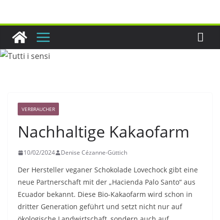
Zum
Inhalt
springen
VERBRAUCHER
Nachhaltige Kakaofarm
10/02/2024
Denise Cézanne-Güttich
Der Hersteller veganer Schokolade Lovechock gibt eine
neue Partnerschaft mit der „Hacienda Palo Santo“ aus
Ecuador bekannt. Diese Bio-Kakaofarm wird schon in
dritter Generation geführt und setzt nicht nur auf
ökologische Landwirtschaft, sondern auch auf