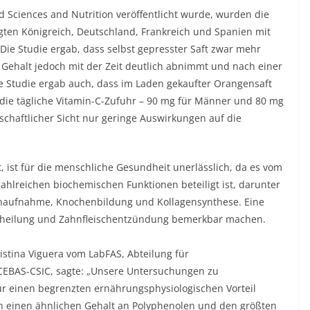
ood Sciences and Nutrition veröffentlicht wurde, wurden die
gten Königreich, Deutschland, Frankreich und Spanien mit
Die Studie ergab, dass selbst gepresster Saft zwar mehr
er Gehalt jedoch mit der Zeit deutlich abnimmt und nach einer
e Studie ergab auch, dass im Laden gekaufter Orangensaft
die tägliche Vitamin-C-Zufuhr – 90 mg für Männer und 80 mg
schaftlicher Sicht nur geringe Auswirkungen auf die
, ist für die menschliche Gesundheit unerlässlich, da es vom
ahlreichen biochemischen Funktionen beteiligt ist, darunter
senaufnahme, Knochenbildung und Kollagensynthese. Eine
dheilung und Zahnfleischentzündung bemerkbar machen.
ristina Viguera vom LabFAS, Abteilung für
CEBAS-CSIC, sagte: „Unsere Untersuchungen zu
nur einen begrenzten ernährungsphysiologischen Vorteil
n einen ähnlichen Gehalt an Polyphenolen und den größten