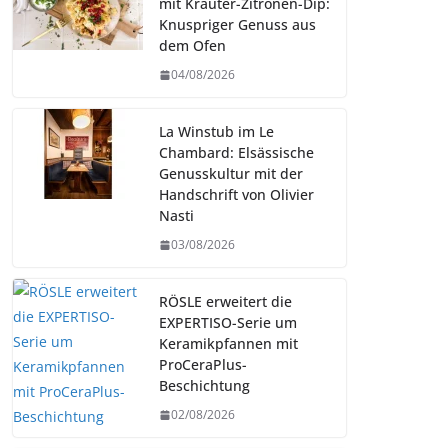
mit Kräuter-Zitronen-Dip:
Knuspriger Genuss aus
dem Ofen
04/08/2026
La Winstub im Le
Chambard: Elsässische
Genusskultur mit der
Handschrift von Olivier
Nasti
03/08/2026
RÖSLE erweitert die
EXPERTISO-Serie um
Keramikpfannen mit
ProCeraPlus-
Beschichtung
02/08/2026