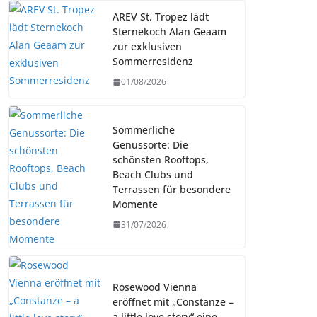
AREV St. Tropez lädt
Sternekoch Alan Geaam
zur exklusiven
Sommerresidenz
01/08/2026
Sommerliche
Genussorte: Die
schönsten Rooftops,
Beach Clubs und
Terrassen für besondere
Momente
31/07/2026
Rosewood Vienna
eröffnet mit „Constanze –
a little love story“ eine