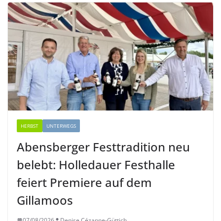
HERBST
UNTERWEGS
Abensberger Festtradition neu
belebt: Holledauer Festhalle
feiert Premiere auf dem
Gillamoos
07/08/2026
Denise Cézanne-Güttich