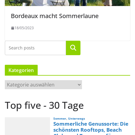
Bordeaux macht Sommerlaune
18/05/2023
Suchen
Kategorien
K
a
t
Top five - 30 Tage
e
g
o
r