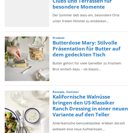
i
e
n