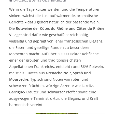
15/10/2025
Denise Cézanne-Güttich
Wenn die Tage kürzer werden und die Temperaturen
sinken, wächst die Lust auf wärmende, aromatische
Gerichte – dazu gehört natürlich der passende Wein.
Die
Rotweine der Côtes du Rhône und Côtes du Rhône
Villages
sind dafür wie geschaffen: reichhaltig,
vielseitig und geprägt von jener französischen Eleganz,
die Essen und gesellige Runden zu besonderen
Momenten macht. Auf über 30.000 Hektar Rebfläche,
einer der größten und traditionsreichsten
Appellationen Frankreichs, entsteht rund 86 % Rotwein,
meist als Cuvées aus
Grenache Noir, Syrah und
Mourvèdre
. Typisch sind Noten von roten und
schwarzen Früchten, würzige Akzente wie Lakritz,
Garrigue-Kräuter und schwarzer Pfeffer sowie eine
ausgewogene Tanninstruktur, die Eleganz und Kraft
harmonisch vereint.