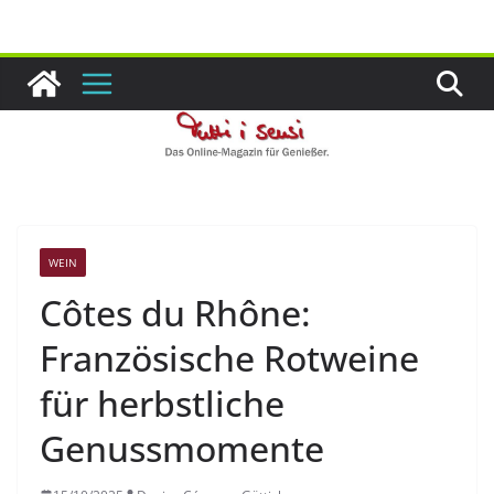
Zum
Inhalt
springen
WEIN
Côtes du Rhône:
Französische Rotweine
für herbstliche
Genussmomente