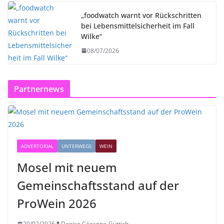
„foodwatch warnt vor Rückschritten
bei Lebensmittelsicherheit im Fall
Wilke“
08/07/2026
Partnernews
ADVERTORIAL
UNTERWEGS
WEIN
Mosel mit neuem
Gemeinschaftsstand auf der
ProWein 2026
20/02/2026
Denise Cézanne-Güttich