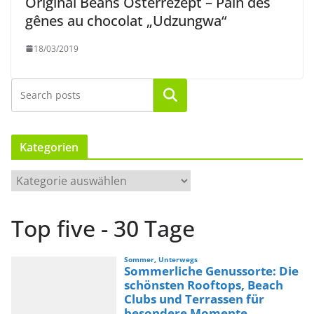
Original Beans Osterrezept – Pain des
gênes au chocolat „Udzungwa“
18/03/2019
Suchen
Kategorien
K
a
t
Top five - 30 Tage
e
g
o
r
i