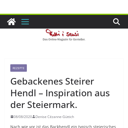
Zum
Inhalt
springen
REZEPTE
Gebackenes Steirer
Hendl – Inspiration aus
der Steiermark.
08/08/2020
Denise Cézanne-Güttich
Nach wie vor ist das Backhendl ein typisch steierisches