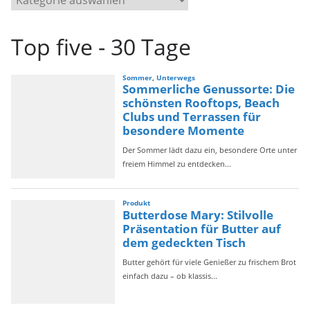
a
t
Top five - 30 Tage
e
g
o
r
i
e
n