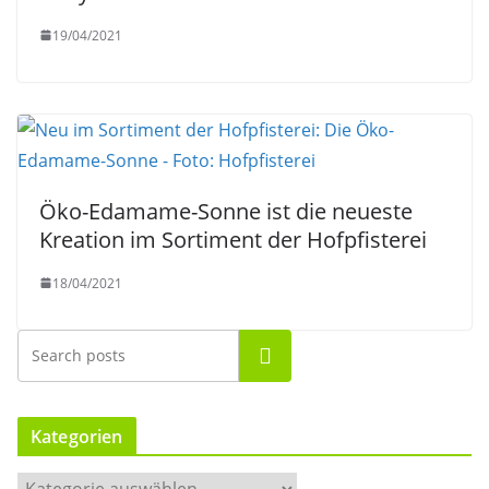
19/04/2021
Öko-Edamame-Sonne ist die neueste
Kreation im Sortiment der Hofpfisterei
18/04/2021
Suchen
Kategorien
K