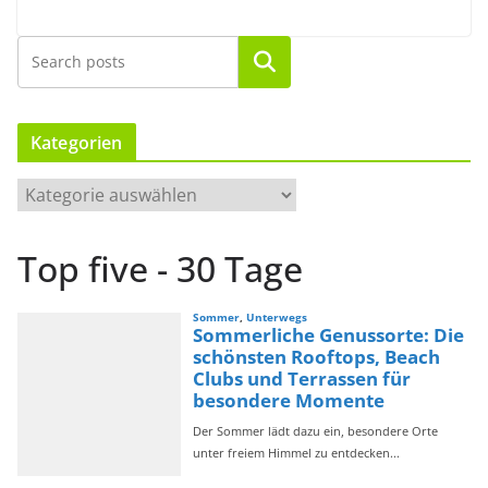
Suchen
Kategorien
K
a
t
Top five - 30 Tage
e
g
o
r
i
e
n