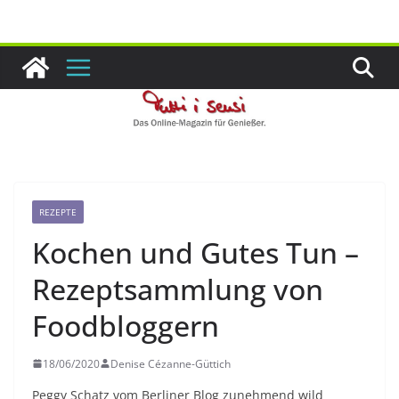
Zum
Inhalt
springen
REZEPTE
Kochen und Gutes Tun –
Rezeptsammlung von
Foodbloggern
18/06/2020
Denise Cézanne-Güttich
Peggy Schatz vom Berliner Blog zunehmend wild