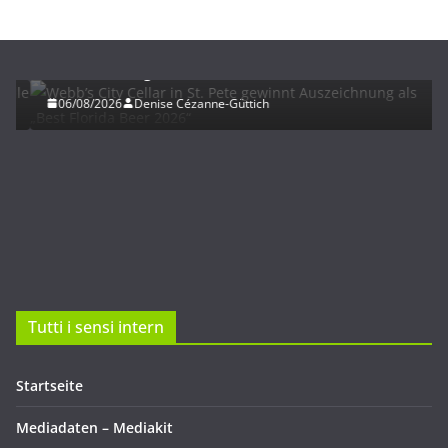
BIER
UNTERWEGS
Webb’s City Cellar in St. Pete gewinnt
Auszeichnung als „Best Florida Beer 2026“
06/08/2026
Denise Cézanne-Güttich
Tutti i sensi intern
Startseite
Mediadaten – Mediakit