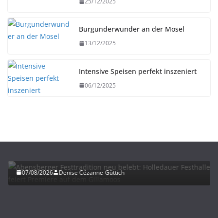
25/12/2025
Burgunderwunder an der Mosel
13/12/2025
Intensive Speisen perfekt inszeniert
06/12/2025
HERBST
UNTERWEGS
Abensberger Festtradition neu belebt: Holledauer
Festhalle feiert Premiere auf dem Gillamoos
07/08/2026
Denise Cézanne-Güttich