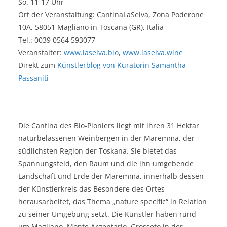
So. 11-17 Uhr
Ort der Veranstaltung: CantinaLaSelva, Zona Poderone
10A, 58051 Magliano in Toscana (GR), Italia
Tel.: 0039 0564 593077
Veranstalter:
www.laselva.bio
,
www.laselva.wine
Direkt zum
Künstlerblog von Kuratorin Samantha
Passaniti
Die Cantina des Bio-Pioniers liegt mit ihren 31 Hektar
naturbelassenen Weinbergen in der Maremma, der
südlichsten Region der Toskana. Sie bietet das
Spannungsfeld, den Raum und die ihn umgebende
Landschaft und Erde der Maremma, innerhalb dessen
der Künstlerkreis das Besondere des Ortes
herausarbeitet, das Thema „nature specific“ in Relation
zu seiner Umgebung setzt. Die Künstler haben rund
um Magliano, Monte Argentario, Grosseto in der