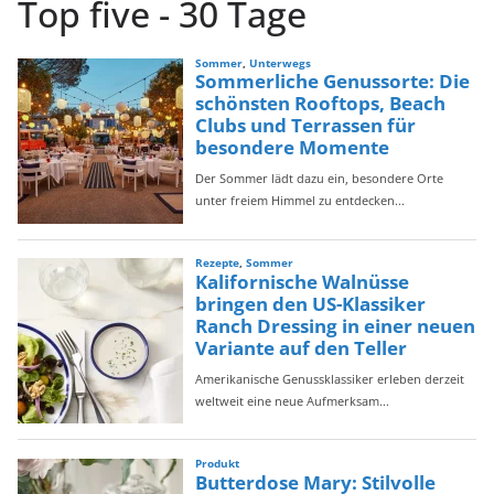
Top five - 30 Tage
e
g
o
r
i
e
n