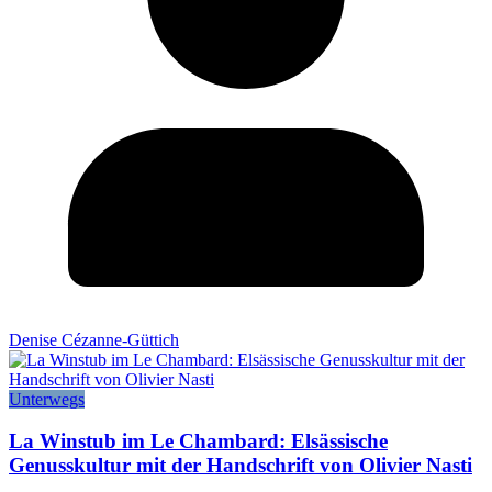
Denise Cézanne-Güttich
Unterwegs
La Winstub im Le Chambard: Elsässische
Genusskultur mit der Handschrift von Olivier Nasti