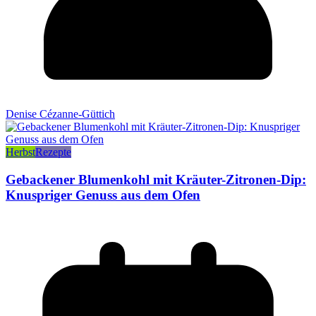
Denise Cézanne-Güttich
Herbst
Rezepte
Gebackener Blumenkohl mit Kräuter-Zitronen-Dip:
Knuspriger Genuss aus dem Ofen