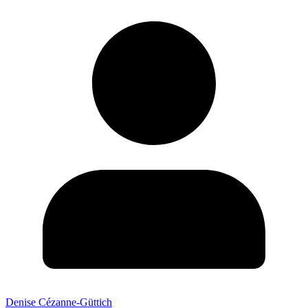
Denise Cézanne-Güttich