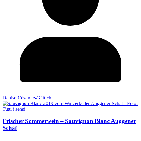
Denise Cézanne-Güttich
Frischer Sommerwein – Sauvignon Blanc Auggener
Schäf