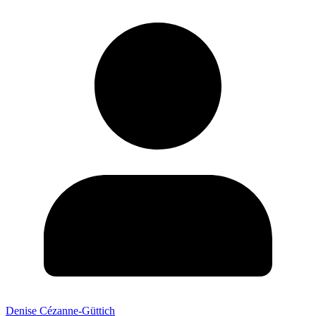
Denise Cézanne-Güttich