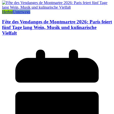
Herbst
Unterwegs
Fête des Vendanges de Montmartre 2026: Paris feiert
fünf Tage lang Wein, Musik und kulinarische
Vielfalt