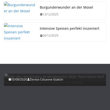
Burgunderwunder an der Mosel
13/12/2025
Intensive Speisen perfekt inszeniert
06/12/2025
HERBST
UNTERWEGS
Fête des Vendanges de Montmartre 2026: Paris
feiert fünf Tage lang Wein, Musik und kulinarische
Vielfalt
05/08/2026
Denise Cézanne-Güttich