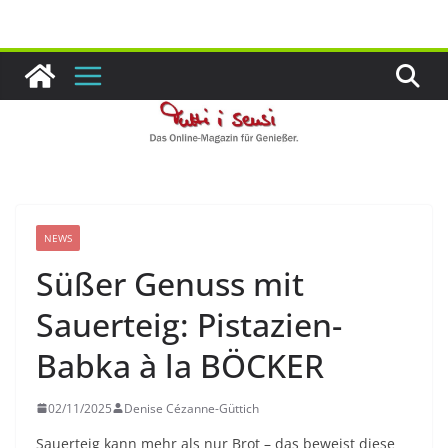
Zum
Inhalt
springen
NEWS
Süßer Genuss mit
Sauerteig: Pistazien-
Babka à la BÖCKER
02/11/2025
Denise Cézanne-Güttich
Sauerteig kann mehr als nur Brot – das beweist diese