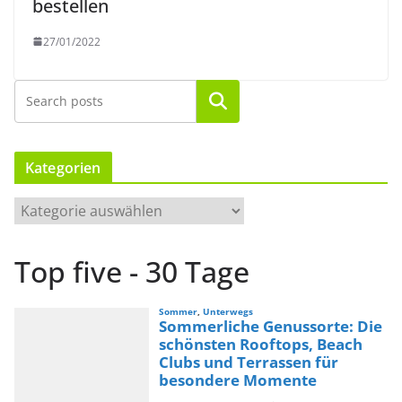
bestellen
27/01/2022
Suchen
Kategorien
K
a
t
Top five - 30 Tage
e
g
o
r
i
e