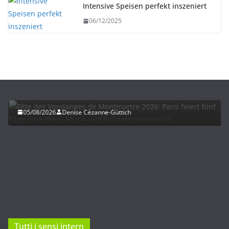
Intensive Speisen perfekt inszeniert
06/12/2025
HERBST
UNTERWEGS
Fête des Vendanges de Montmartre 2026: Paris
feiert fünf Tage lang Wein, Musik und kulinarische
Vielfalt
05/08/2026
Denise Cézanne-Güttich
Tutti i sensi intern