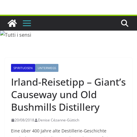
Zum
Inhalt
springen
SPIRITUOSEN
UNTERWEGS
Irland-Reisetipp – Giant’s
Causeway und Old
Bushmills Distillery
20/08/2018
Denise Cézanne-Güttich
Eine über 400 Jahre alte Destillerie-Geschichte