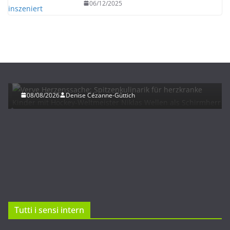
06/12/2025
NEWS
Verve Herzenssache: Spitzenkulinarik für
herzkranke Kinder mit Hockey-Weltmeister Niklas
Wellen als Schirmherr
08/08/2026
Denise Cézanne-Güttich
Tutti i sensi intern