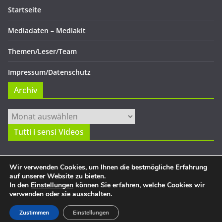
Startseite
Mediadaten – Mediakit
Themen/Leser/Team
Impressum/Datenschutz
Archiv
Archiv
Tutti i sensi Videos
Wir verwenden Cookies, um Ihnen die bestmögliche Erfahrung
auf unserer Website zu bieten.
In den
Einstellungen
können Sie erfahren, welche Cookies wir
verwenden oder sie ausschalten.
Copyright © 2026
Tutti i sensi
. Alle Rechte vorbehalten.
Theme:
ColorMag
von ThemeGrill. Präsentiert von
WordPress
.
Zustimmen
Einstellungen