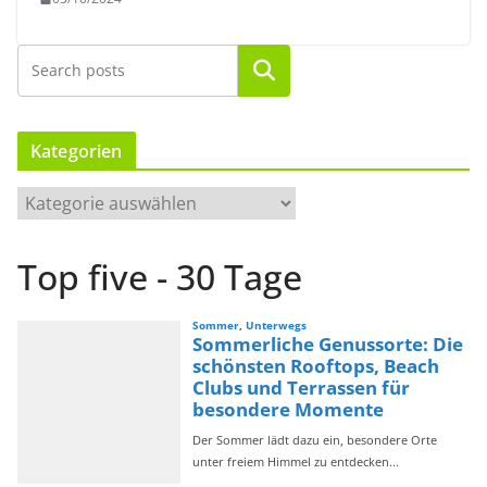
Suchen
Kategorien
K
a
t
Top five - 30 Tage
e
g
o
r
i
e
n