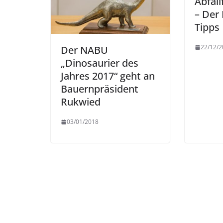
Abfall
– Der
Tipps
22/12/2
Der NABU
„Dinosaurier des
Jahres 2017“ geht an
Bauernpräsident
Rukwied
03/01/2018