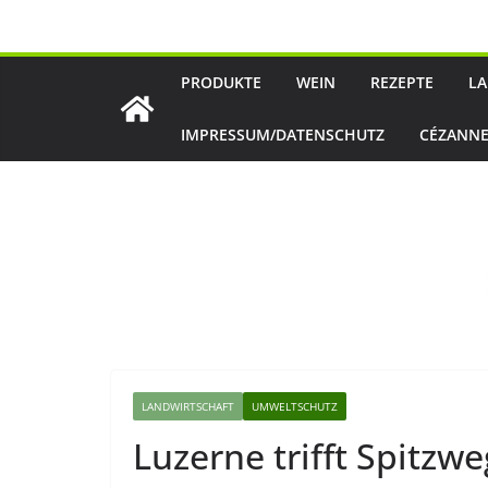
Zum
Inhalt
springen
PRODUKTE
WEIN
REZEPTE
LA
IMPRESSUM/DATENSCHUTZ
CÉZANNE
LANDWIRTSCHAFT
UMWELTSCHUTZ
Luzerne trifft Spitzw