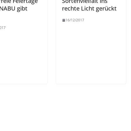
freie Feiertage
Sortenvielfalt ins
 NABU gibt
rechte Licht gerückt
16/12/2017
017