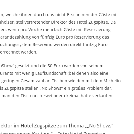
en, welche ihnen durch das nicht-Erscheinen der Gäste mit
holzer, stellvertretender Direktor des Hotel Zugspitze. Da
n, wenn pro Woche mehrfach Gäste mit Reservierung
Garantiezahlung von fünfzig Euro pro Reservierung das
Buchungssystem Reservino werden direkt fünfzig Euro
verrechnet werden.
oShow“ gesetzt und die 50 Euro werden von seinem
urants mit wenig Laufkundschaft (bei denen also eine
r geringen Gesamtzahl an Tischen wie den mit dem Michelin
s Zugspitze stellen „No Shows“ ein großes Problem dar.
n man den Tisch noch zwei oder dreimal hätte verkaufen
Direktor im Hotel Zugspitze zum Thema „„No Shows“
ierung gegen Kaution “ – Foto: Hotel Zugspitze