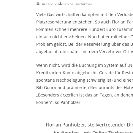
14/11/2023
Sabine Herfurtner
Viele Gastwirtschaften kämpfen mit den Verlust
Platzreservierung entstehen. So auch Florian Pan
kommen schnell mehrere Hundert Euro zusamme
einfach nicht erscheinen. Nun hat er mit einer 
Problem gelöst. Bei der Reservierung über das 
abgebucht, die später mit dem Verzehr vor Ort 
Wenn nicht, wird die Buchung im System auf „N
Kreditkarten-Konto abgebucht. Gerade für Resta
spontane Nachbelegung schwierig ist) und eine
Bib Gourmand prämierten Restaurants des Hotel
„Besonders ärgerlich ist das an Tagen, an dene
können“, so Panholzer.
Florian Panholzer, stellvertretender 
bekämpfen – mit Online-Tischreserv