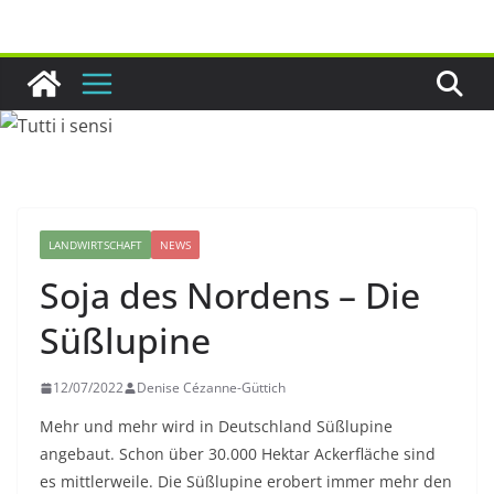
Zum
Inhalt
springen
LANDWIRTSCHAFT
NEWS
Soja des Nordens – Die
Süßlupine
12/07/2022
Denise Cézanne-Güttich
Mehr und mehr wird in Deutschland Süßlupine
angebaut. Schon über 30.000 Hektar Ackerfläche sind
es mittlerweile. Die Süßlupine erobert immer mehr den