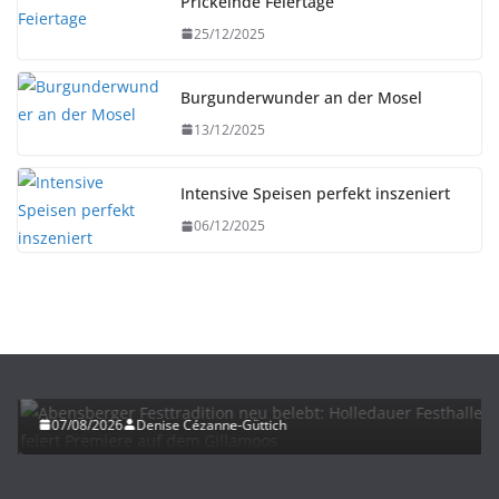
Prickelnde Feiertage
25/12/2025
Burgunderwunder an der Mosel
13/12/2025
Intensive Speisen perfekt inszeniert
06/12/2025
HERBST
UNTERWEGS
Abensberger Festtradition neu belebt: Holledauer
Festhalle feiert Premiere auf dem Gillamoos
07/08/2026
Denise Cézanne-Güttich