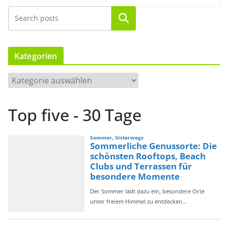
Suchen
Kategorien
K
a
t
Top five - 30 Tage
e
g
o
r
i
e
n