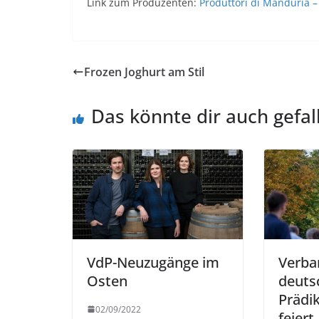
Link zum Produzenten:
Produttori di Manduria – 
Frozen Joghurt am Stil
Das könnte dir auch gefal
VdP-Neuzugänge im
Verba
Osten
deuts
Prädi
02/09/2022
feiert