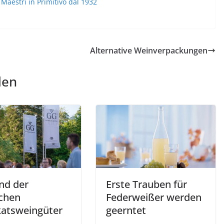
Maestri in Primitivo dal 1932
Alternative Weinverpackungen
len
nd der
Erste Trauben für
chen
Federweißer werden
katsweingüter
geerntet