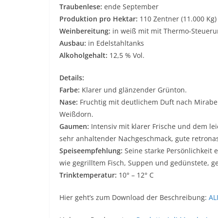
Traubenlese:
ende September
Produktion pro Hektar:
110 Zentner (11.000 Kg)
Weinbereitung:
in weiß mit mit Thermo-Steueru
Ausbau:
in Edelstahltanks
Alkoholgehalt:
12,5 % Vol.
Details:
Farbe:
Klarer und glänzender Grünton.
Nase:
Fruchtig mit deutlichem Duft nach Mirabe
Weißdorn.
Gaumen:
Intensiv mit klarer Frische und dem l
sehr anhaltender Nachgeschmack, gute retronas
Speiseempfehlung:
Seine starke Persönlichkeit
wie gegrilltem Fisch, Suppen und gedünstete, g
Trinktemperatur:
10° – 12° C
Hier geht’s zum Download der Beschreibung:
AL