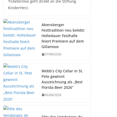
Ticketerlöse geht direkt an die Stiftung
KinderHerz.
Abensberger
Festtradition neu belebt:
Holledauer Festhalle
feiert Premiere auf dem
Gillamoos
07/08/2026
Webb’s City Cellar in St.
Pete gewinnt
Auszeichnung als „Best
Florida Beer 2026“
06/08/2026
Fête des Vendanges de