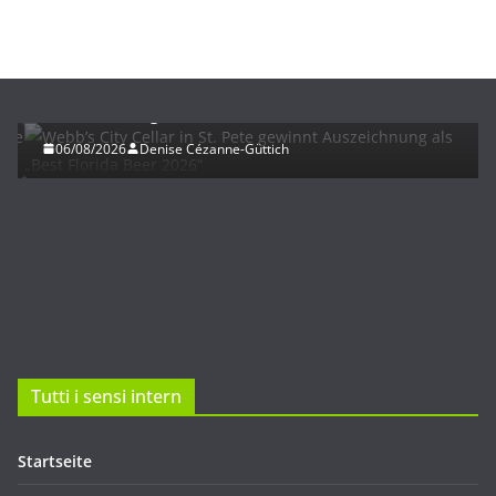
BIER
UNTERWEGS
Webb’s City Cellar in St. Pete gewinnt
Auszeichnung als „Best Florida Beer 2026“
06/08/2026
Denise Cézanne-Güttich
Tutti i sensi intern
Startseite