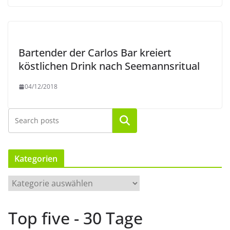
Bartender der Carlos Bar kreiert
köstlichen Drink nach Seemannsritual
04/12/2018
Suchen
Kategorien
K
a
t
Top five - 30 Tage
e