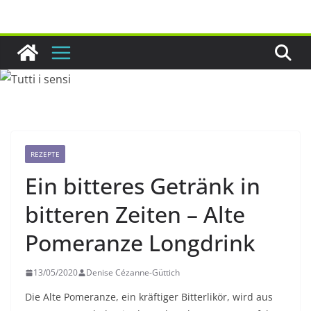
Zum
Inhalt
springen
REZEPTE
Ein bitteres Getränk in
bitteren Zeiten – Alte
Pomeranze Longdrink
13/05/2020
Denise Cézanne-Güttich
Die Alte Pomeranze, ein kräftiger Bitterlikör, wird aus