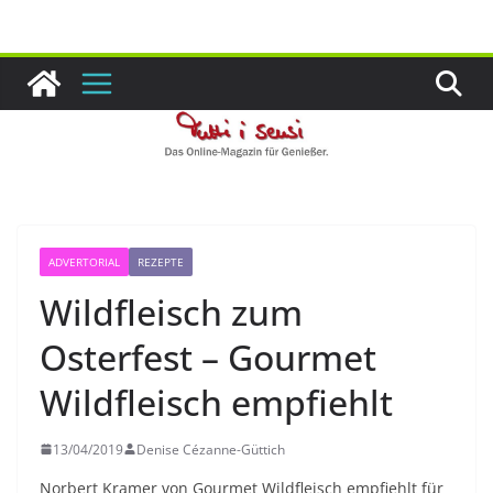
Zum
Inhalt
springen
ADVERTORIAL
REZEPTE
Wildfleisch zum
Osterfest – Gourmet
Wildfleisch empfiehlt
13/04/2019
Denise Cézanne-Güttich
Norbert Kramer von Gourmet Wildfleisch empfiehlt für