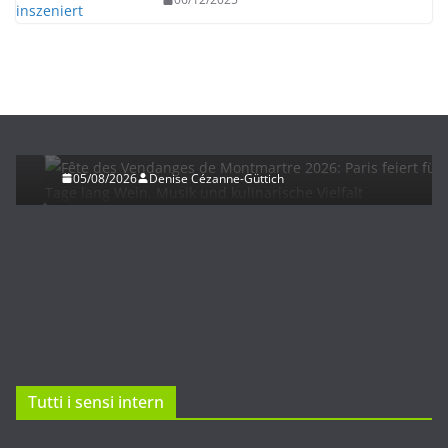
HERBST
UNTERWEGS
Fête des Vendanges de Montmartre 2026: Paris
feiert fünf Tage lang Wein, Musik und kulinarische
Vielfalt
05/08/2026
Denise Cézanne-Güttich
Tutti i sensi intern