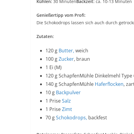
Kühlen:
30 Minuten
Backzeit:
ca. 10-13 Minuten
Genießertipp vom Profi:
Die Schokodrops lassen sich auch durch getrock
Zutaten:
120 g
Butter,
weich
100 g
Zucker
, braun
1 Ei (M)
120 g SchapfenMühle Dinkelmehl Type
140 g SchapfenMühle
Haferflocken
, zar
10 g
Backpulver
1 Prise
Salz
1 Prise
Zimt
70 g
Schokodrops,
backfest