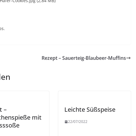
afer-Cookies.jpg (2,84 MB)
ps.
Rezept – Sauerteig-Blaubeer-Muffins
len
t –
Leichte Süßspeise
henspieße mit
22/07/2022
sssoße