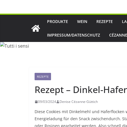
Zum
Inhalt
springen
PRODUKTE
WEIN
REZEPTE
LA
IMPRESSUM/DATENSCHUTZ
CÉZANNE
REZEPTE
Rezept – Dinkel-Hafe
09/03/2024
Denise Cézanne-Güttich
Diese Cookies mit Dinkelmehl und Haferflocken 
Energieladung für den Snack zwischendurch. St
oder Rosinen gearbeitet werden. Also schnell 