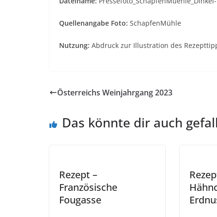
Dateiname:
Pressefoto_SchapfenMuehle_Dinkel-H
Quellenangabe Foto:
SchapfenMühle
Nutzung:
Abdruck zur Illustration des Rezepttip
Österreichs Weinjahrgang 2023
Das könnte dir auch gefal
Rezept –
Rezep
Französische
Hähnc
Fougasse
Erdnu