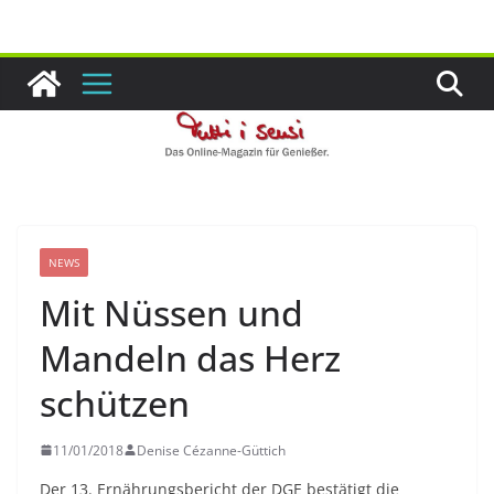
Zum
Inhalt
springen
NEWS
Mit Nüssen und
Mandeln das Herz
schützen
11/01/2018
Denise Cézanne-Güttich
Der 13. Ernährungsbericht der DGE bestätigt die