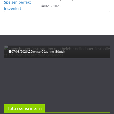
06/12/2025
HERBST
UNTERWEGS
Abensberger Festtradition neu belebt: Holledauer
Festhalle feiert Premiere auf dem Gillamoos
07/08/2026
Denise Cézanne-Güttich
Tutti i sensi intern