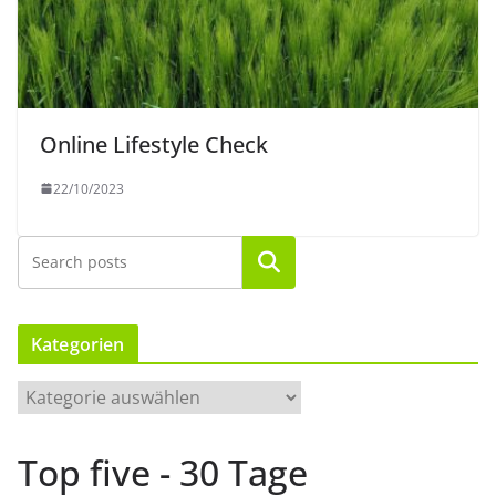
Online Lifestyle Check
22/10/2023
Suchen
Kategorien
K
a
t
Top five - 30 Tage
e