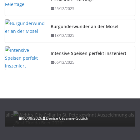
25/12/2025
Burgunderwunder an der Mosel
13/12/2025
Intensive Speisen perfekt inszeniert
06/12/2025
BIER
UNTERWEGS
Webb’s City Cellar in St. Pete gewinnt
Auszeichnung als „Best Florida Beer 2026“
06/08/2026
Denise Cézanne-Güttich