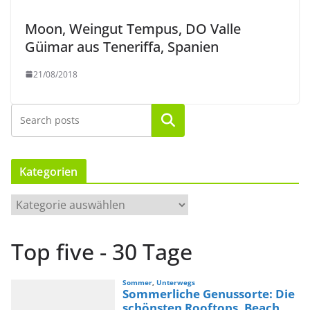
Moon, Weingut Tempus, DO Valle
Güimar aus Teneriffa, Spanien
21/08/2018
Suchen
Kategorien
K
a
t
Top five - 30 Tage
e
g
o
r