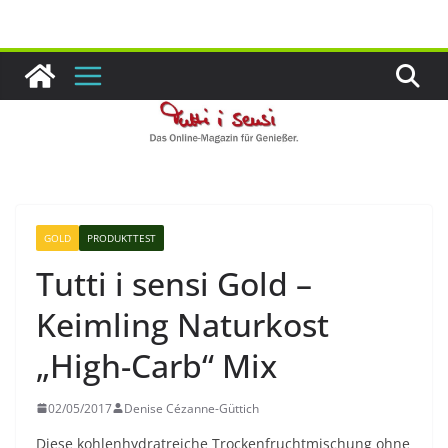
Zum
Inhalt
springen
GOLD
PRODUKTTEST
Tutti i sensi Gold –
Keimling Naturkost
„High-Carb“ Mix
02/05/2017
Denise Cézanne-Güttich
Diese kohlenhydratreiche Trockenfruchtmischung ohne