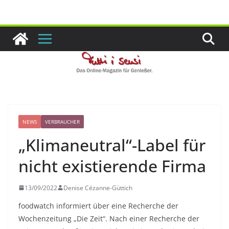
Zum
Inhalt
springen
NEWS
VERBRAUCHER
„Klimaneutral“-Label für
nicht existierende Firma
13/09/2022
Denise Cézanne-Güttich
foodwatch informiert über eine Recherche der
Wochenzeitung „Die Zeit“. Nach einer Recherche der