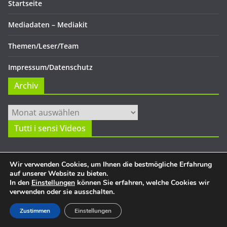
Startseite
Mediadaten – Mediakit
Themen/Leser/Team
Impressum/Datenschutz
Archiv
Archiv
Tutti i sensi Videos
Wir verwenden Cookies, um Ihnen die bestmögliche Erfahrung
auf unserer Website zu bieten.
In den
Einstellungen
können Sie erfahren, welche Cookies wir
verwenden oder sie ausschalten.
Copyright © 2026
Tutti i sensi
. Alle Rechte vorbehalten.
Theme:
ColorMag
von ThemeGrill. Präsentiert von
WordPress
.
Zustimmen
Einstellungen