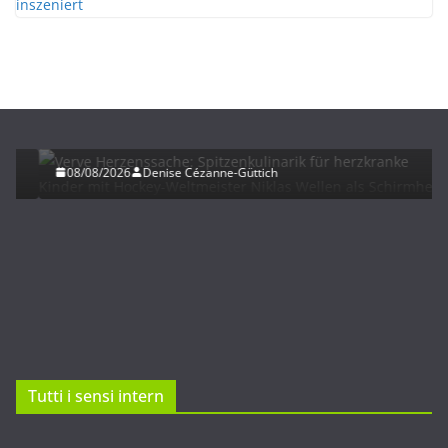
NEWS
Verve Herzenssache: Spitzenkulinarik für
herzkranke Kinder mit Hockey-Weltmeister Niklas
Wellen als Schirmherr
08/08/2026
Denise Cézanne-Güttich
Tutti i sensi intern