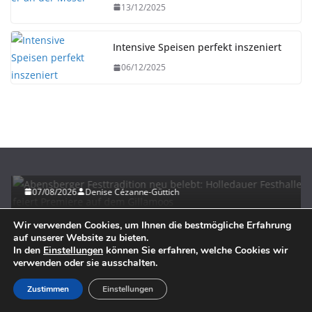
13/12/2025
Intensive Speisen perfekt inszeniert
06/12/2025
HERBST
UNTERWEGS
Abensberger Festtradition neu belebt: Holledauer
Festhalle feiert Premiere auf dem Gillamoos
07/08/2026
Denise Cézanne-Güttich
Wir verwenden Cookies, um Ihnen die bestmögliche Erfahrung
auf unserer Website zu bieten.
In den
Einstellungen
können Sie erfahren, welche Cookies wir
verwenden oder sie ausschalten.
Zustimmen
Einstellungen