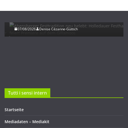
HERBST
UNTERWEGS
Abensberger Festtradition neu belebt: Holledauer
Festhalle feiert Premiere auf dem Gillamoos
07/08/2026
Denise Cézanne-Güttich
Tutti i sensi intern
Startseite
Mediadaten – Mediakit