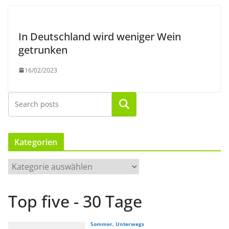
In Deutschland wird weniger Wein
getrunken
16/02/2023
Suchen
Kategorien
K
a
t
Top five - 30 Tage
e
g
o