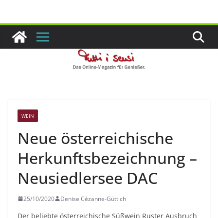
Zum
Inhalt
springen
WEIN
Neue österreichische
Herkunftsbezeichnung –
Neusiedlersee DAC
25/10/2020
Denise Cézanne-Güttich
Der beliebte österreichische Süßwein Ruster Ausbruch