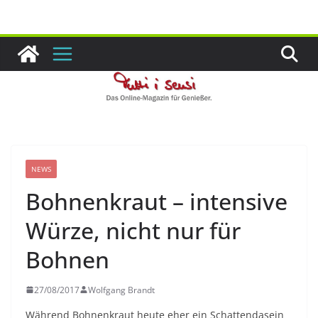
Zum
Inhalt
springen
NEWS
Bohnenkraut – intensive
Würze, nicht nur für
Bohnen
27/08/2017
Wolfgang Brandt
Während Bohnenkraut heute eher ein Schattendasein