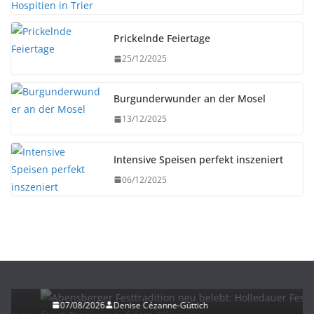
Prickelnde Feiertage
25/12/2025
Burgunderwunder an der Mosel
13/12/2025
Intensive Speisen perfekt inszeniert
06/12/2025
HERBST
UNTERWEGS
Abensberger Festtradition neu belebt: Holledauer
Festhalle feiert Premiere auf dem Gillamoos
07/08/2026
Denise Cézanne-Güttich