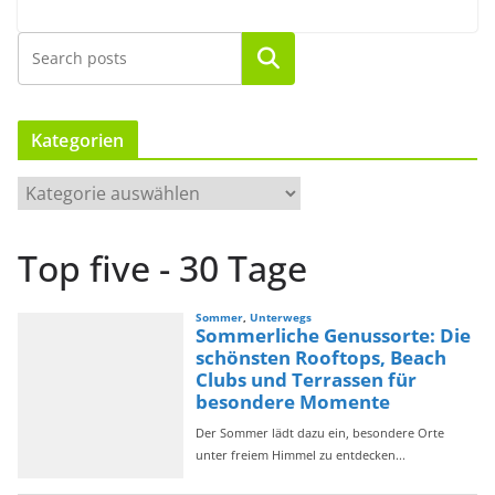
Suchen
Kategorien
K
a
t
Top five - 30 Tage
e
g
o
r
i
e
n