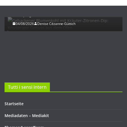
Gebackener Blumenkohl mit Kräuter-Zitronen-Dip:
Knuspriger Genuss aus dem Ofen
04/08/2026
Denise Cézanne-Güttich
Tutti i sensi intern
Startseite
Mediadaten – Mediakit