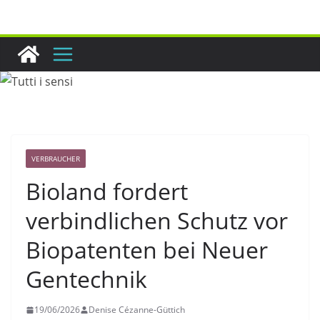
Zum
Inhalt
springen
VERBRAUCHER
Bioland fordert
verbindlichen Schutz vor
Biopatenten bei Neuer
Gentechnik
19/06/2026
Denise Cézanne-Güttich