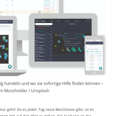
 handeln und wo sie sofortige Hilfe finden können –
Tim Mossholder / Unsplash
ur geht! Da es jeden Tag neue Beschlüsse gibt, ist es
tionen mit auf den Weg zu geben. Ein Aushang an der