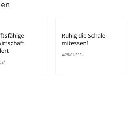
len
ftsfähige
Ruhig die Schale
irtschaft
mitessen!
dert
25/01/2024
024