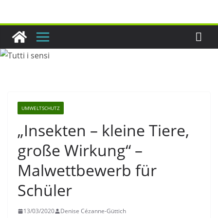
Zum
Inhalt
springen
UMWELTSCHUTZ
„Insekten – kleine Tiere,
große Wirkung“ –
Malwettbewerb für
Schüler
13/03/2020
Denise Cézanne-Güttich