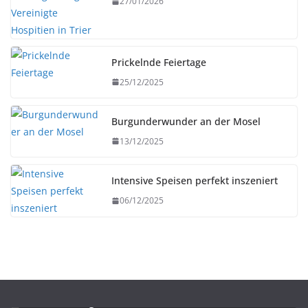
27/01/2026
Prickelnde Feiertage
25/12/2025
Burgunderwunder an der Mosel
13/12/2025
Intensive Speisen perfekt inszeniert
06/12/2025
BIER
UNTERWEGS
Webb’s City Cellar in St. Pete gewinnt
Auszeichnung als „Best Florida Beer 2026“