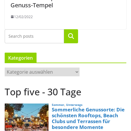
Genuss-Tempel
12/02/2022
Suchen
Kategorien
K
a
t
Top five - 30 Tage
e
g
o
r
i
e