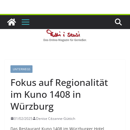
Zum
Inhalt
springen
UNTERWEGS
Fokus auf Regionalität
im Kuno 1408 in
Würzburg
01/02/2025
Denise Cézanne-Güttich
Das Restaurant Kuno 1408 im Würzburger Hotel