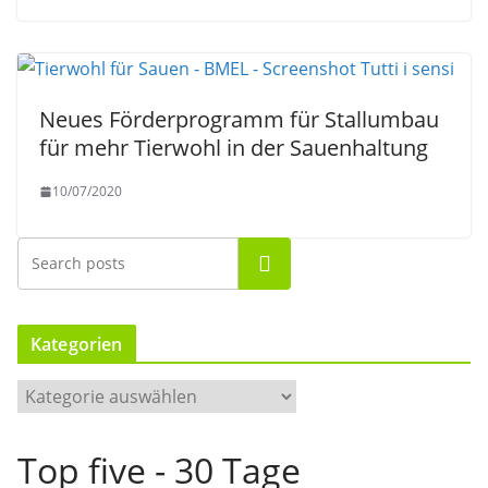
Neues Förderprogramm für Stallumbau
für mehr Tierwohl in der Sauenhaltung
10/07/2020
Suchen
Kategorien
K
a
t
Top five - 30 Tage
e