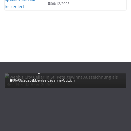
06/12/2025
BIER
UNTERWEGS
Webb’s City Cellar in St. Pete gewinnt
Auszeichnung als „Best Florida Beer 2026“
06/08/2026
Denise Cézanne-Güttich