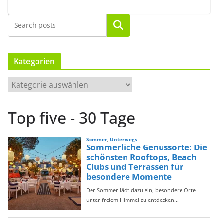
Suchen
Kategorien
K
a
t
Top five - 30 Tage
e
g
o
r
i
e
n