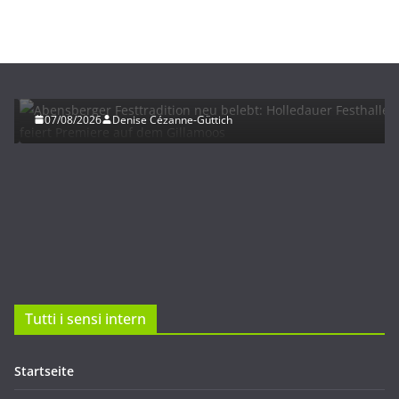
HERBST
UNTERWEGS
Abensberger Festtradition neu belebt: Holledauer
Festhalle feiert Premiere auf dem Gillamoos
07/08/2026
Denise Cézanne-Güttich
Tutti i sensi intern
Startseite