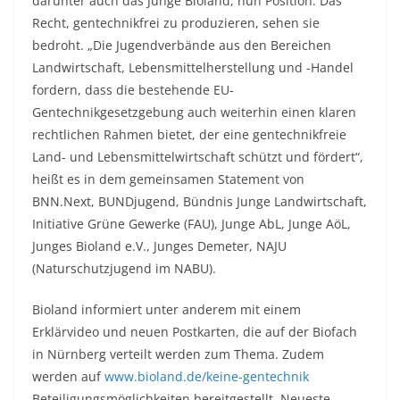
darunter auch das Junge Bioland, nun Position. Das
Recht, gentechnikfrei zu produzieren, sehen sie
bedroht. „Die Jugendverbände aus den Bereichen
Landwirtschaft, Lebensmittelherstellung und -Handel
fordern, dass die bestehende EU-
Gentechnikgesetzgebung auch weiterhin einen klaren
rechtlichen Rahmen bietet, der eine gentechnikfreie
Land- und Lebensmittelwirtschaft schützt und fördert“,
heißt es in dem gemeinsamen Statement von
BNN.Next, BUNDjugend, Bündnis Junge Landwirtschaft,
Initiative Grüne Gewerke (FAU), Junge AbL, Junge AöL,
Junges Bioland e.V., Junges Demeter, NAJU
(Naturschutzjugend im NABU).
Bioland informiert unter anderem mit einem
Erklärvideo und neuen Postkarten, die auf der Biofach
in Nürnberg verteilt werden zum Thema. Zudem
werden auf
www.bioland.de/keine-gentechnik
Beteiligungsmöglichkeiten bereitgestellt. Neueste