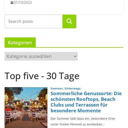
31/10/2022
Suchen
Kategorien
K
a
t
Top five - 30 Tage
e
g
o
r
i
e
n