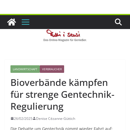
Zum
Inhalt
springen
LANDWIRTSCHAFT
VERBRAUCHER
Bioverbände kämpfen
für strenge Gentechnik-
Regulierung
26/02/2025
Denise Cézanne-Güttich
Die Debatte um Gentechnik nimmt wieder Fahrt auf: