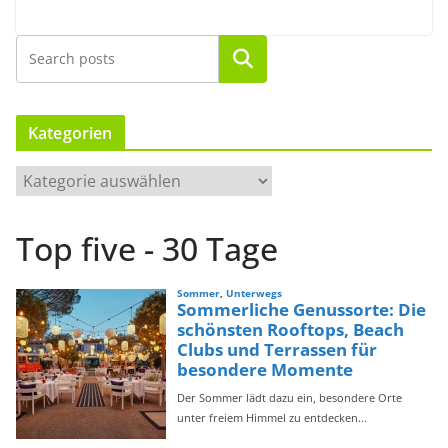
Suchen
Kategorien
K
a
t
Top five - 30 Tage
e
g
o
r
i
e
n