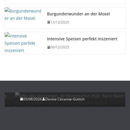
Burgunderwunder an der Mosel
13/12/2025
Intensive Speisen perfekt inszeniert
06/12/2025
HERBST
UNTERWEGS
Fête des Vendanges de Montmartre 2026: Paris
feiert fünf Tage lang Wein, Musik und kulinarische
Vielfalt
05/08/2026
Denise Cézanne-Güttich