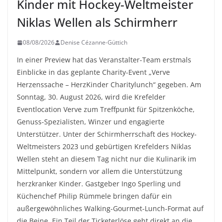
Kinder mit Hockey-Weltmeister
Niklas Wellen als Schirmherr
08/08/2026
Denise Cézanne-Güttich
In einer Preview hat das Veranstalter-Team erstmals
Einblicke in das geplante Charity-Event „Verve
Herzenssache – HerzKinder Charitylunch“ gegeben. Am
Sonntag, 30. August 2026, wird die Krefelder
Eventlocation Verve zum Treffpunkt für Spitzenköche,
Genuss-Spezialisten, Winzer und engagierte
Unterstützer. Unter der Schirmherrschaft des Hockey-
Weltmeisters 2023 und gebürtigen Krefelders Niklas
Wellen steht an diesem Tag nicht nur die Kulinarik im
Mittelpunkt, sondern vor allem die Unterstützung
herzkranker Kinder. Gastgeber Ingo Sperling und
Küchenchef Philip Rümmele bringen dafür ein
außergewöhnliches Walking-Gourmet-Lunch-Format auf
die Beine. Ein Teil der Ticketerlöse geht direkt an die