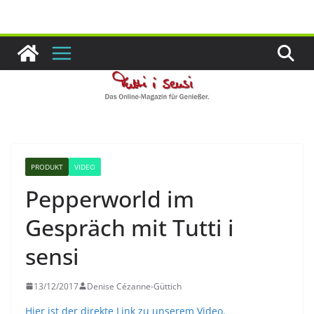
Zum
Inhalt
springen
PRODUKT
VIDEO
Pepperworld im
Gespräch mit Tutti i
sensi
13/12/2017
Denise Cézanne-Güttich
Hier ist der direkte Link zu unserem Video.