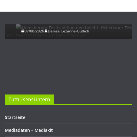
HERBST
UNTERWEGS
Abensberger Festtradition neu belebt: Holledauer
Festhalle feiert Premiere auf dem Gillamoos
07/08/2026
Denise Cézanne-Güttich
Tutti i sensi intern
Startseite
Mediadaten – Mediakit