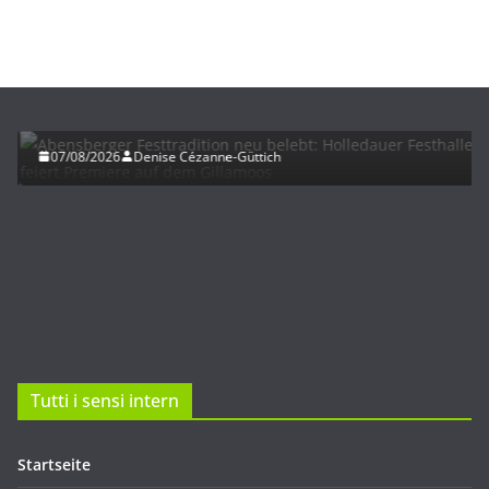
HERBST
UNTERWEGS
Abensberger Festtradition neu belebt: Holledauer
Festhalle feiert Premiere auf dem Gillamoos
07/08/2026
Denise Cézanne-Güttich
Tutti i sensi intern
Startseite