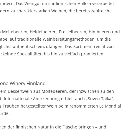
ndern. Das Weingut im südfinnischen Hollola verarbeitet
ern zu charakterstarken Weinen, die bereits zahlreiche
.
en Moltebeeren, Heidelbeeren, Preiselbeeren, Himbeeren und
dabei auf traditionelle Weinbereitungsmethoden, um die
ichst authentisch einzufangen. Das Sortiment reicht von
kelnde Spezialitäten bis hin zu vielfach prämierten
iona Winery Finnland
, ein Dessertwein aus Moltebeeren, der inzwischen zu den
. Internationale Anerkennung erhielt auch „Suven Taika“,
aus Trauben hergestellter Wein beim renommierten Le Mondial
wurde.
n der finnischen Natur in die Flasche bringen – und