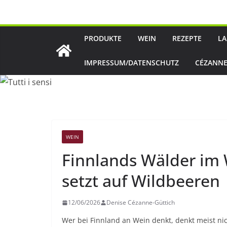
Zum
Inhalt
springen
PRODUKTE
WEIN
REZEPTE
LA
IMPRESSUM/DATENSCHUTZ
CÉZANNE
WEIN
Finnlands Wälder im 
setzt auf Wildbeeren
12/06/2026
Denise Cézanne-Güttich
Wer bei Finnland an Wein denkt, denkt meist n