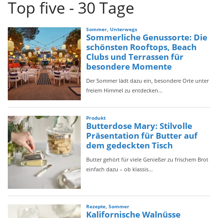
Top five - 30 Tage
e
g
o
r
i
e
n