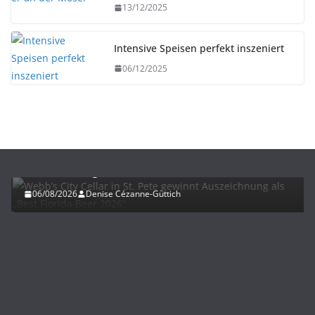
13/12/2025
Intensive Speisen perfekt inszeniert
06/12/2025
BIER
UNTERWEGS
Webb’s City Cellar in St. Pete gewinnt
Auszeichnung als „Best Florida Beer 2026“
06/08/2026
Denise Cézanne-Güttich