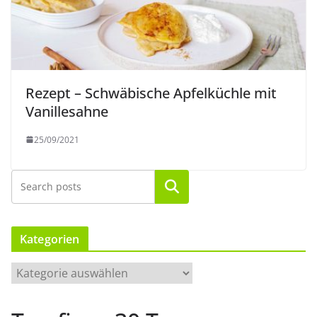
Rezept – Schwäbische Apfelküchle mit
Vanillesahne
25/09/2021
Suchen
Kategorien
K
a
t