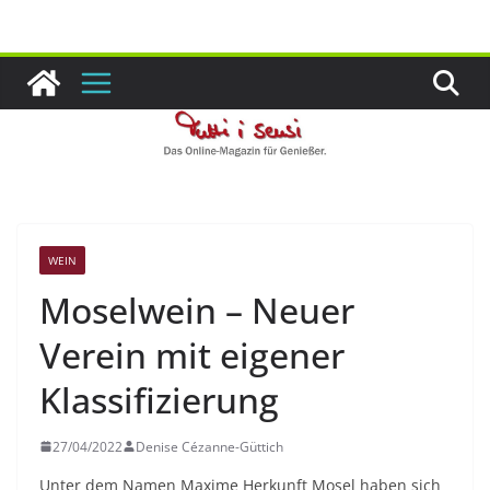
Zum
Inhalt
springen
WEIN
Moselwein – Neuer
Verein mit eigener
Klassifizierung
27/04/2022
Denise Cézanne-Güttich
Unter dem Namen Maxime Herkunft Mosel haben sich