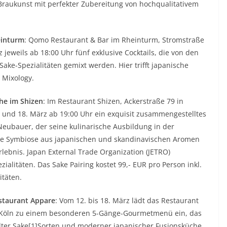
Braukunst mit perfekter Zubereitung von hochqualitativem
einturm
: Qomo Restaurant & Bar im Rheinturm, Stromstraße
 jeweils ab 18:00 Uhr fünf exklusive Cocktails, die von den
ake-Spezialitäten gemixt werden. Hier trifft japanische
 Mixology.
he im Shizen
: Im Restaurant Shizen, Ackerstraße 79 in
 und 18. März ab 19:00 Uhr ein exquisit zusammengestelltes
ubauer, der seine kulinarische Ausbildung in der
 Die Symbiose aus japanischen und skandinavischen Aromen
ebnis. Japan External Trade Organization (JETRO)
ialitäten. Das Sake Pairing kostet 99,- EUR pro Person inkl.
täten.
estaurant Appare
: Vom 12. bis 18. März lädt das Restaurant
n Köln zu einem besonderen 5-Gänge-Gourmetmenü ein, das
ter Sake[1]Sorten und moderner japanischer Fusionsküche