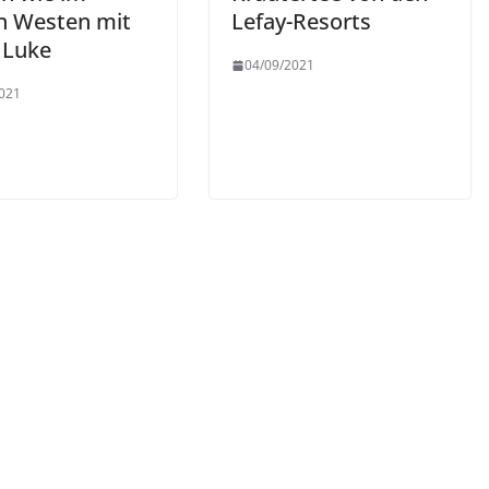
n Westen mit
Lefay-Resorts
 Luke
04/09/2021
021