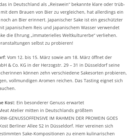
 das in Deutschland als „Reiswein“ bekannte klare oder trüb-
 mit dem Brauen von Bier zu vergleichen, hat allerdings ein
och an Bier erinnert. Japanischer Sake ist ein geschützter
g mit japanischem Reis und japanischem Wasser verwendet
 die Ehrung „immaterielles Weltkulturerbe“ verliehen.
ranstaltungen selbst zu probieren!
orf
: Vom 12. bis 15. März sowie am 18. März öffnet der
 & Co. KG in der Herzogstr. 29 – 31 in Düsseldorf seine
sucherinnen können zehn verschiedene Sakesorten probieren,
igen, vollmundigen Aromen reichen. Das Tasting eignet sich
tauchen.
ne Kos
t: Ein besonderer Genuss erwartet
 Meat Atelier mitten in Deutschlands größtem
 NRW-GENUSSOFFENSIVE IM RAHMEN DER PROWEIN GOES
st Berliner Allee 52 in Düsseldorf. Hier vereinen sich
abgestimmten Sake-Kompositionen zu einem kulinarischen