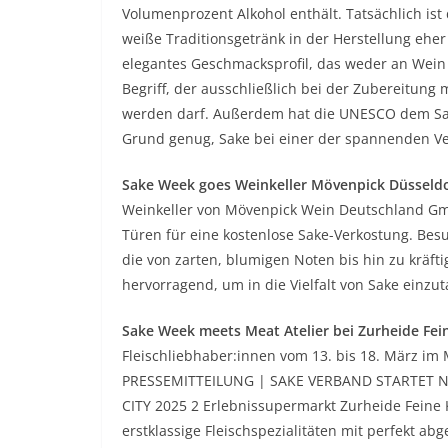
Volumenprozent Alkohol enthält. Tatsächlich ist
weiße Traditionsgetränk in der Herstellung eher
elegantes Geschmacksprofil, das weder an Wein n
Begriff, der ausschließlich bei der Zubereitun
werden darf. Außerdem hat die UNESCO dem Sake
Grund genug, Sake bei einer der spannenden Ve
Sake Week goes Weinkeller Mövenpick Düsseld
Weinkeller von Mövenpick Wein Deutschland GmbH
Türen für eine kostenlose Sake-Verkostung. Be
die von zarten, blumigen Noten bis hin zu kräft
hervorragend, um in die Vielfalt von Sake einzu
Sake Week meets Meat Atelier bei Zurheide Fei
Fleischliebhaber:innen vom 13. bis 18. März im
PRESSEMITTEILUNG | SAKE VERBAND STARTET
CITY 2025 2 Erlebnissupermarkt Zurheide Feine Ko
erstklassige Fleischspezialitäten mit perfekt 