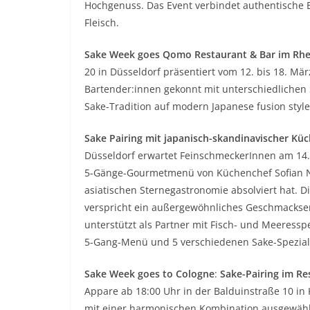
Hochgenuss. Das Event verbindet authentische 
Fleisch.
Sake Week goes Qomo Restaurant & Bar im Rh
20 in Düsseldorf präsentiert vom 12. bis 18. März
Bartender:innen gekonnt mit unterschiedlichen S
Sake-Tradition auf modern Japanese fusion style
Sake Pairing mit japanisch-skandinavischer Küc
Düsseldorf erwartet FeinschmeckerInnen am 14.
5-Gänge-Gourmetmenü von Küchenchef Sofian Ne
asiatischen Sternegastronomie absolviert hat.
verspricht ein außergewöhnliches Geschmackserl
unterstützt als Partner mit Fisch- und Meeresspez
5-Gang-Menü und 5 verschiedenen Sake-Speziali
Sake Week goes to Cologne
:
Sake-Pairing im R
Appare ab 18:00 Uhr in der Balduinstraße 10 i
mit einer harmonischen Kombination ausgewähl