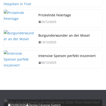
Prickelnde Feiertage
25/12/2025
Burgunderwunder an der Mosel
13/12/2025
Intensive Speisen perfekt inszeniert
06/12/2025
HERBST
UNTERWEGS
Fête des Vendanges de Montmartre 2026: Paris
feiert fünf Tage lang Wein, Musik und kulinarische
Vielfalt
05/08/2026
Denise Cézanne-Güttich