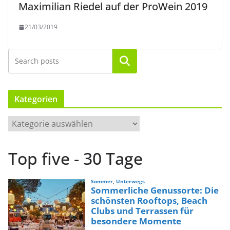
Maximilian Riedel auf der ProWein 2019
21/03/2019
Suchen
Kategorien
K
a
t
Top five - 30 Tage
e
g
o
r
i
e