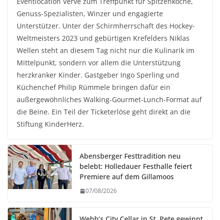
Eventlocation Verve zum Treffpunkt für Spitzenköche,
Genuss-Spezialisten, Winzer und engagierte
Unterstützer. Unter der Schirmherrschaft des Hockey-
Weltmeisters 2023 und gebürtigen Krefelders Niklas
Wellen steht an diesem Tag nicht nur die Kulinarik im
Mittelpunkt, sondern vor allem die Unterstützung
herzkranker Kinder. Gastgeber Ingo Sperling und
Küchenchef Philip Rümmele bringen dafür ein
außergewöhnliches Walking-Gourmet-Lunch-Format auf
die Beine. Ein Teil der Ticketerlöse geht direkt an die
Stiftung KinderHerz.
Abensberger Festtradition neu
belebt: Holledauer Festhalle feiert
Premiere auf dem Gillamoos
07/08/2026
Webb’s City Cellar in St. Pete gewinnt