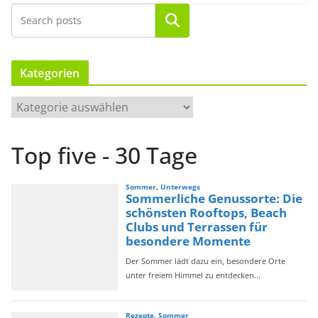
Suchen
Kategorien
K
a
t
Top five - 30 Tage
e
g
o
r
i
e
n