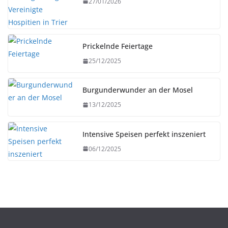
27/01/2026
Prickelnde Feiertage
25/12/2025
Burgunderwunder an der Mosel
13/12/2025
Intensive Speisen perfekt inszeniert
06/12/2025
HERBST
UNTERWEGS
Abensberger Festtradition neu belebt: Holledauer
Festhalle feiert Premiere auf dem Gillamoos