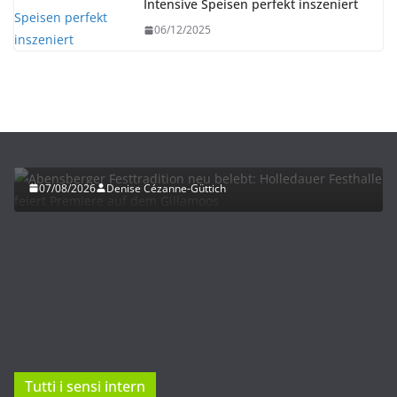
Intensive Speisen perfekt inszeniert
06/12/2025
HERBST
UNTERWEGS
Abensberger Festtradition neu belebt: Holledauer
Festhalle feiert Premiere auf dem Gillamoos
07/08/2026
Denise Cézanne-Güttich
Tutti i sensi intern