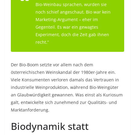
Bio-Weinbau sprachen, wurden sie
noch schief angeschaut. Bio war kein
Marketing-Argument – eher im
Gegenteil. Es war ein gewagtes
Experiment, doch die Zeit gab ihnen
recht.“
Der Bio-Boom setzte vor allem nach dem
österreichischen Weinskandal der 1980er-Jahre ein.
Viele Konsumenten verloren damals das Vertrauen in
industrielle Weinproduktion, während Bio-Weingüter
an Glaubwürdigkeit gewannen. Was einst als Kuriosum
galt, entwickelte sich zunehmend zur Qualitäts- und
Marktanforderung.
Biodynamik statt