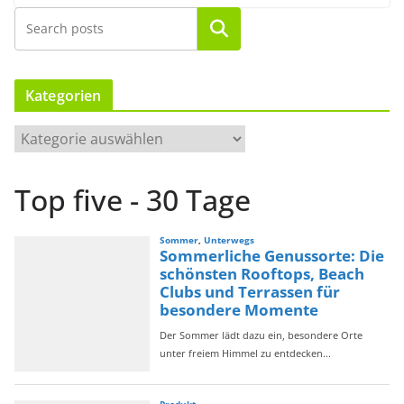
Suchen
Kategorien
K
a
t
Top five - 30 Tage
e
g
o
r
i
e
n